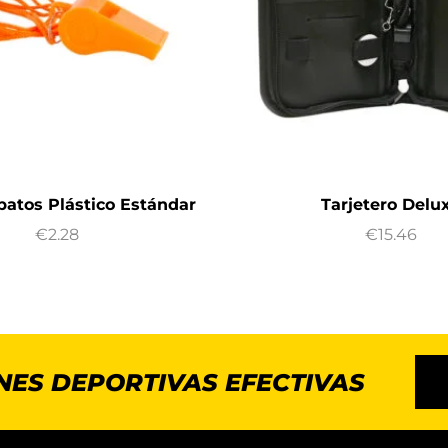
lbatos Plástico Estándar
Tarjetero Delu
€
2.28
€
15.46
NES DEPORTIVAS EFECTIVAS