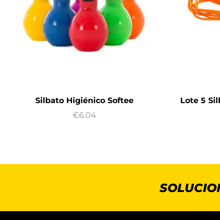
Silbato Higiénico Softee
Lote 5 Si
€
6.04
SOLUCIO