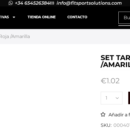
+34 654526384
info@fitsportsolutions.com
TIVAS
TIENDA ONLINE
CONTACTO
Roja /Amarilla
SET TA
/AMARI
€
1.02
Añadir a 
SKU:
00040