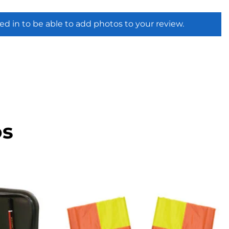
ed in to be able to add photos to your review.
os