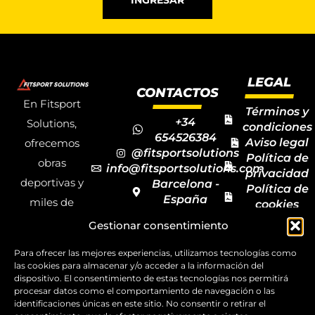
LEGAL
CONTACTOS
En Fitsport
Términos y
+34
Solutions,
condiciones
654526384
Aviso legal
ofrecemos
@fitsportsolutions
Política de
obras
info@fitsportsolutions.com
privacidad
deportivas y
Barcelona -
Política de
España
miles de
cookies
Formulario
Accesibilida
productos y
Gestionar consentimiento
de contacto
Mapa del
materiales
sitio
Para ofrecer las mejores experiencias, utilizamos tecnologías como
deportivos
las cookies para almacenar y/o acceder a la información del
dispositivo. El consentimiento de estas tecnologías nos permitirá
para todas las
procesar datos como el comportamiento de navegación o las
disciplinas,
identificaciones únicas en este sitio. No consentir o retirar el