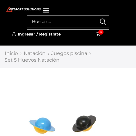
0
Ingresar / Registrate
Inicio
Natación
Juegos piscina
Set 5 Huevos Natación