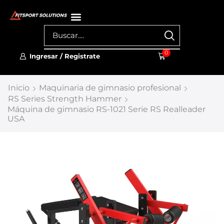
0
Ingresar / Registrate
Inicio
Maquinaria de gimnasio profesional
RS Series Strength Hammer
Máquina de gimnasio RS-1021 Serie RS Realleader
USA