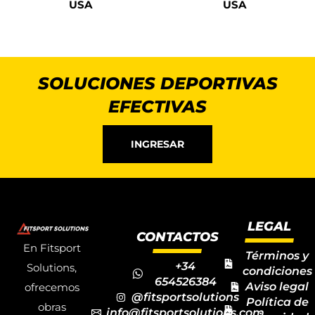
USA
USA
SOLUCIONES DEPORTIVAS
EFECTIVAS
INGRESAR
LEGAL
CONTACTOS
En Fitsport
Términos y
+34
Solutions,
condiciones
654526384
Aviso legal
ofrecemos
@fitsportsolutions
Política de
obras
info@fitsportsolutions.com