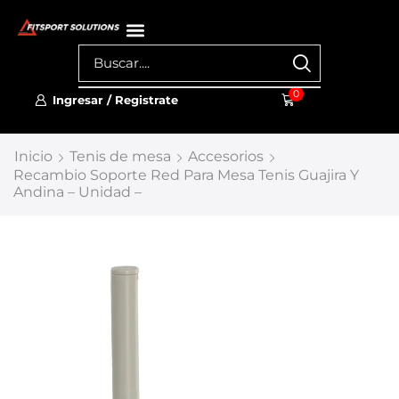
0
Ingresar / Registrate
Inicio
Tenis de mesa
Accesorios
Recambio Soporte Red Para Mesa Tenis Guajira Y
Andina – Unidad –