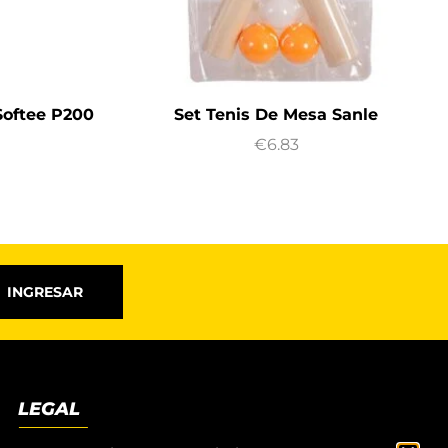
Softee P200
Set Tenis De Mesa Sanle
€
6.83
INGRESAR
LEGAL