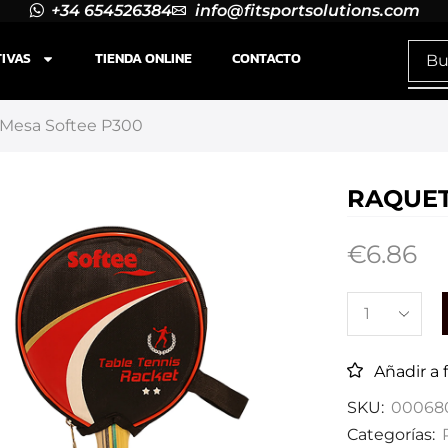
+34 654526384
info@fitsportsolutions.com
TIVAS
TIENDA ONLINE
CONTACTO
 Mesa Softee P300
RAQUET
€
6.86
Añadir a 
SKU:
00068
Categorías: