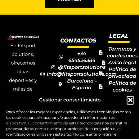
LEGAL
CONTACTOS
En Fitsport
Términos y
+34
Solutions,
condiciones
654526384
Aviso legal
ofrecemos
@fitsportsolutions
Política de
obras
info@fitsportsolutions.com
privacidad
deportivas y
Barcelona -
Política de
España
miles de
cookies
Formulario
Accesibilida
productos y
Gestionar consentimiento
de contacto
Mapa del
materiales
sitio
Para ofrecer las mejores experiencias, utilizamos tecnologías como
deportivos
las cookies para almacenar y/o acceder a la información del
para todas las
dispositivo. El consentimiento de estas tecnologías nos permitirá
procesar datos como el comportamiento de navegación o las
disciplinas,
identificaciones únicas en este sitio. No consentir o retirar el