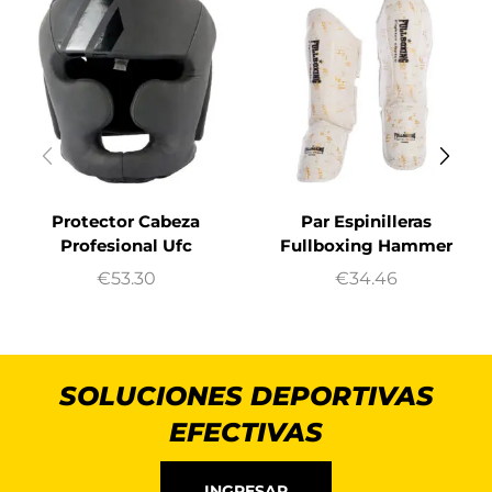
Protector Cabeza
Par Espinilleras
Profesional Ufc
Fullboxing Hammer
€
53.30
€
34.46
SOLUCIONES DEPORTIVAS
EFECTIVAS
INGRESAR