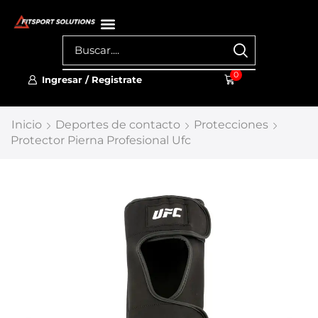
0
Ingresar / Registrate
Inicio
Deportes de contacto
Protecciones
Protector Pierna Profesional Ufc