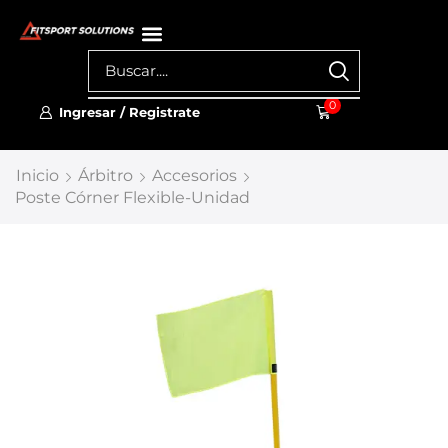
0
Ingresar / Registrate
Inicio
Árbitro
Accesorios
Poste Córner Flexible-Unidad