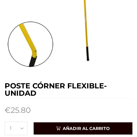
POSTE CÓRNER FLEXIBLE-
UNIDAD
€
25.80
AÑADIR AL CARRITO