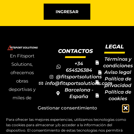
INGRESAR
LEGAL
CONTACTOS
En Fitsport
Términos y
+34
Solutions,
condiciones
654526384
Aviso legal
ofrecemos
@fitsportsolutions
Política de
obras
info@fitsportsolutions.com
privacidad
deportivas y
Barcelona -
Política de
España
miles de
cookies
Formulario
Accesibilida
productos y
Gestionar consentimiento
de contacto
Mapa del
materiales
sitio
Para ofrecer las mejores experiencias, utilizamos tecnologías como
deportivos
las cookies para almacenar y/o acceder a la información del
dispositivo. El consentimiento de estas tecnologías nos permitirá
para todas las