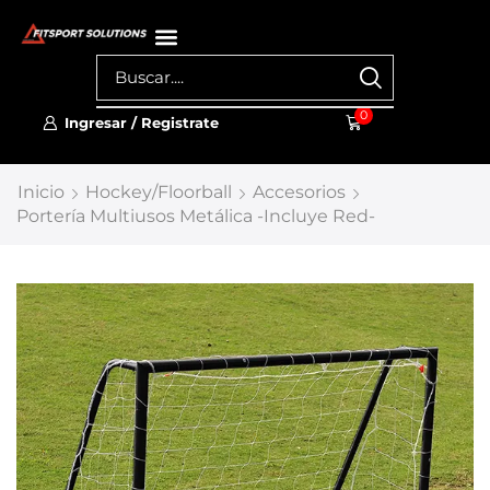
0
Ingresar / Registrate
Inicio
Hockey/Floorball
Accesorios
Portería Multiusos Metálica -Incluye Red-