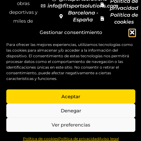
Política de
obras
info@fitsportsolutions.com
privacidad
deportivas y
Barcelona -
Política de
España
miles de
cookies
Formulario
Accesibilida
productos y
Gestionar consentimiento
de contacto
Mapa del
materiales
sitio
Para ofrecer las mejores experiencias, utilizamos tecnologías como
deportivos
las cookies para almacenar y/o acceder a la información del
para todas las
dispositivo. El consentimiento de estas tecnologías nos permitirá
procesar datos como el comportamiento de navegación o las
disciplinas,
identificaciones únicas en este sitio. No consentir o retirar el
consentimiento, puede afectar negativamente a ciertas
garantizando
características y funciones.
la calidad y el
servicio.
Aceptar
Copyright ©
2025
Denegar
FitSport
Solutions
Ver preferencias
0
Política de cookies
Política de privacidad
Aviso legal
Home
Shop
Compare
More