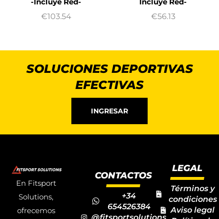
-Incluye Red-
Incluye Red-
€
103.54
€
56.13
SOLUCIONES DEPORTIVAS
EFECTIVAS
INGRESAR
LEGAL
CONTACTOS
En Fitsport
Términos y
+34
Solutions,
condiciones
654526384
Aviso legal
ofrecemos
@fitsportsolutions