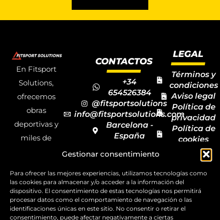
LEGAL
CONTACTOS
En Fitsport
Términos y
+34
Solutions,
condiciones
654526384
Aviso legal
ofrecemos
@fitsportsolutions
Política de
obras
info@fitsportsolutions.com
privacidad
deportivas y
Barcelona -
Política de
España
miles de
cookies
Formulario
Accesibilida
productos y
Gestionar consentimiento
de contacto
Mapa del
materiales
sitio
Para ofrecer las mejores experiencias, utilizamos tecnologías como
deportivos
las cookies para almacenar y/o acceder a la información del
dispositivo. El consentimiento de estas tecnologías nos permitirá
para todas las
procesar datos como el comportamiento de navegación o las
disciplinas,
identificaciones únicas en este sitio. No consentir o retirar el
consentimiento, puede afectar negativamente a ciertas