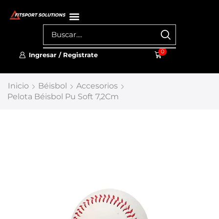
0
Ingresar / Registrate
Inicio
Béisbol
Accesorios
Pelota Béisbol Pu Soft 7,2Cm