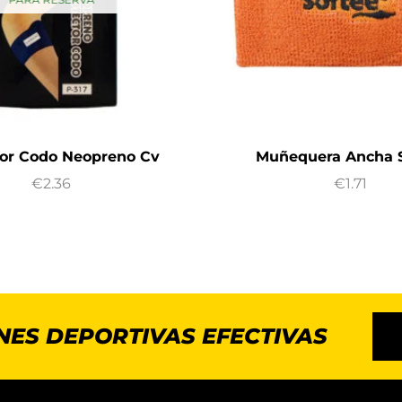
tor Codo Neopreno Cv
Muñequera Ancha 
€
2.36
€
1.71
NES DEPORTIVAS EFECTIVAS