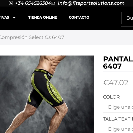
+34 654526384
info@fitsportsolutions.com
TIVAS
TIENDA ONLINE
CONTACTO
Compresión Select Gs 6407
PANTAL
6407
€
47.02
COLOR
TALLA TEXTI