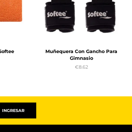
Softee
Muñequera Con Gancho Para
Gimnasio
€
8.62
INGRESAR