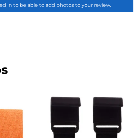
ed in to be able to add photos to your review.
os