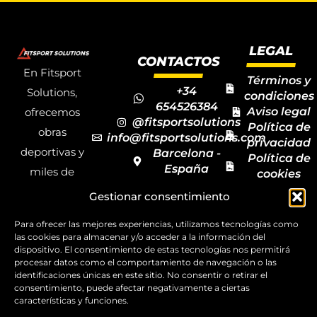
LEGAL
CONTACTOS
En Fitsport
Términos y
+34
Solutions,
condiciones
654526384
Aviso legal
ofrecemos
@fitsportsolutions
Política de
obras
info@fitsportsolutions.com
privacidad
deportivas y
Barcelona -
Política de
España
miles de
cookies
Formulario
Accesibilida
productos y
Gestionar consentimiento
de contacto
Mapa del
materiales
sitio
Para ofrecer las mejores experiencias, utilizamos tecnologías como
deportivos
las cookies para almacenar y/o acceder a la información del
para todas las
dispositivo. El consentimiento de estas tecnologías nos permitirá
procesar datos como el comportamiento de navegación o las
disciplinas,
identificaciones únicas en este sitio. No consentir o retirar el
consentimiento, puede afectar negativamente a ciertas
garantizando
características y funciones.
la calidad y el