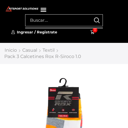
0
Ingresar / Registrate
Inicio
Casual
Textil
Pack 3 Calcetines Rox R-Siroco 1.0