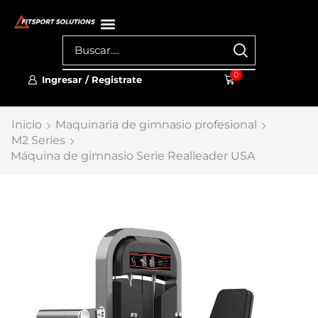
0
Ingresar / Registrate
Inicio
Maquinaria de gimnasio profesional
M2 Series
Máquina de gimnasio Serie Realleader USA