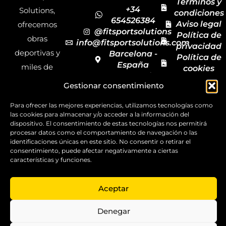
Términos y
+34
Solutions,
condiciones
654526384
Aviso legal
ofrecemos
@fitsportsolutions
Política de
obras
info@fitsportsolutions.com
privacidad
deportivas y
Barcelona -
Política de
España
miles de
cookies
Formulario
Accesibilida
productos y
Gestionar consentimiento
de contacto
Mapa del
materiales
sitio
Para ofrecer las mejores experiencias, utilizamos tecnologías como
deportivos
las cookies para almacenar y/o acceder a la información del
para todas las
dispositivo. El consentimiento de estas tecnologías nos permitirá
procesar datos como el comportamiento de navegación o las
disciplinas,
identificaciones únicas en este sitio. No consentir o retirar el
garantizando
consentimiento, puede afectar negativamente a ciertas
características y funciones.
la calidad y el
servicio.
Aceptar
Copyright ©
2025
Denegar
FitSport
Solutions