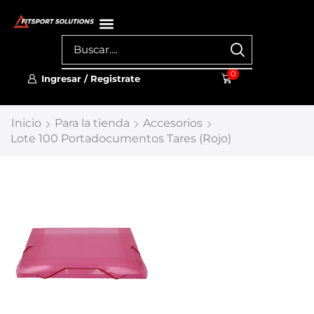
0
Ingresar / Registrate
Inicio
Para la tienda
Accesorios
Lote 100 Portadocumentos Tares (Rojo)