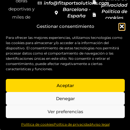
obras
info@fitsportsolutions.com
privacidad
deportivas y
Barcelona -
Política de
España
miles de
cookies
Formulario
Accesibilida
productos y
Gestionar consentimiento
de contacto
Mapa del
materiales
sitio
Para ofrecer las mejores experiencias, utilizamos tecnologías como
deportivos
las cookies para almacenar y/o acceder a la información del
dispositivo. El consentimiento de estas tecnologías nos permitirá
para todas las
procesar datos como el comportamiento de navegación o las
disciplinas,
identificaciones únicas en este sitio. No consentir o retirar el
consentimiento, puede afectar negativamente a ciertas
garantizando
características y funciones.
la calidad y el
servicio.
Aceptar
Copyright ©
2025
Denegar
FitSport
Solutions
Ver preferencias
0
Política de cookies
Política de privacidad
Aviso legal
Home
Shop
Compare
More