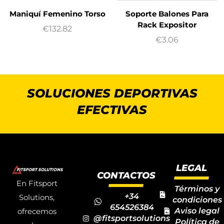
Maniquí Femenino Torso
Soporte Balones Para
Rack Expositor
€
132.82
€
3.06
SOLUCIONES DEPORTIVAS
EFECTIVAS
LEGAL
CONTACTOS
En Fitsport
Términos y
+34
Solutions,
condiciones
654526384
Aviso legal
ofrecemos
@fitsportsolutions
Política de