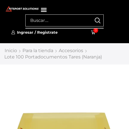
0
Ingresar / Registrate
Inicio
Para la tienda
Accesorios
Lote 100 Portadocumentos Tares (Naranja)