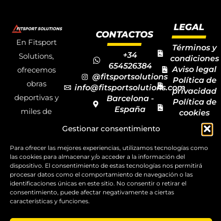
LEGAL
CONTACTOS
En Fitsport
Términos y
+34
Solutions,
condiciones
654526384
Aviso legal
ofrecemos
@fitsportsolutions
Política de
obras
info@fitsportsolutions.com
privacidad
deportivas y
Barcelona -
Política de
España
miles de
cookies
Formulario
Accesibilida
productos y
Gestionar consentimiento
de contacto
Mapa del
materiales
sitio
Para ofrecer las mejores experiencias, utilizamos tecnologías como
deportivos
las cookies para almacenar y/o acceder a la información del
para todas las
dispositivo. El consentimiento de estas tecnologías nos permitirá
procesar datos como el comportamiento de navegación o las
disciplinas,
identificaciones únicas en este sitio. No consentir o retirar el
consentimiento, puede afectar negativamente a ciertas
garantizando
características y funciones.
la calidad y el