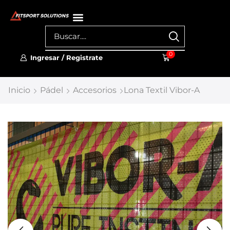
0
Ingresar / Registrate
Inicio
Pádel
Accesorios
Lona Textil Vibor-A