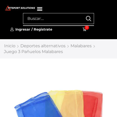
0
Ingresar / Registrate
Inicio
Deportes alternativos
Malabares
Juego 3 Pañuelos Malabares