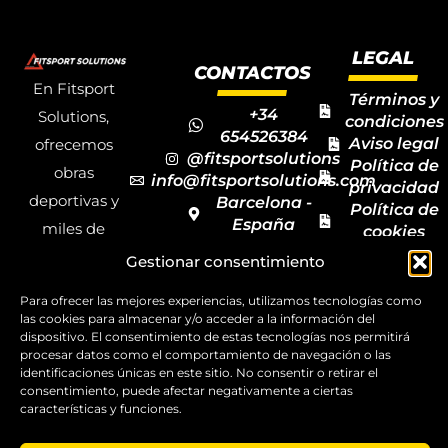
LEGAL
CONTACTOS
En Fitsport
Términos y
+34
Solutions,
condiciones
654526384
Aviso legal
ofrecemos
@fitsportsolutions
Política de
obras
info@fitsportsolutions.com
privacidad
deportivas y
Barcelona -
Política de
España
miles de
cookies
Formulario
Accesibilida
productos y
Gestionar consentimiento
de contacto
Mapa del
materiales
sitio
Para ofrecer las mejores experiencias, utilizamos tecnologías como
deportivos
las cookies para almacenar y/o acceder a la información del
dispositivo. El consentimiento de estas tecnologías nos permitirá
para todas las
procesar datos como el comportamiento de navegación o las
disciplinas,
identificaciones únicas en este sitio. No consentir o retirar el
consentimiento, puede afectar negativamente a ciertas
garantizando
características y funciones.
la calidad y el