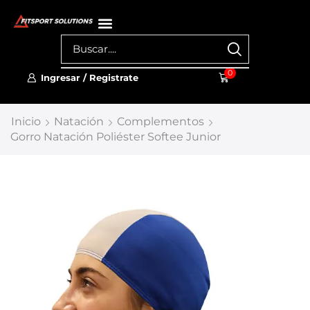
0
Ingresar / Registrate
Inicio
Natación
Complementos
Gorro Natación Poliéster Softee Junior