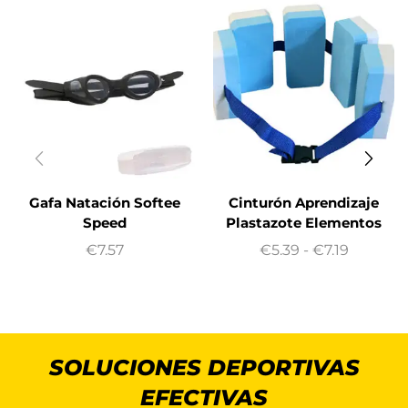
Gafa Natación Softee
Cinturón Aprendizaje
Speed
Plastazote Elementos
€
7.57
€
5.39
-
€
7.19
SOLUCIONES DEPORTIVAS
EFECTIVAS