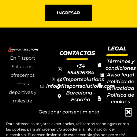
INGRESAR
LEGAL
CONTACTOS
En Fitsport
Términos y
+34
Solutions,
condiciones
654526384
Aviso legal
ofrecemos
@fitsportsolutions
Política de
obras
info@fitsportsolutions.com
privacidad
deportivas y
Barcelona -
Política de
España
miles de
cookies
Formulario
Accesibilida
productos y
Gestionar consentimiento
de contacto
Mapa del
materiales
sitio
Para ofrecer las mejores experiencias, utilizamos tecnologías como
deportivos
las cookies para almacenar y/o acceder a la información del
para todas las
dispositivo. El consentimiento de estas tecnologías nos permitirá