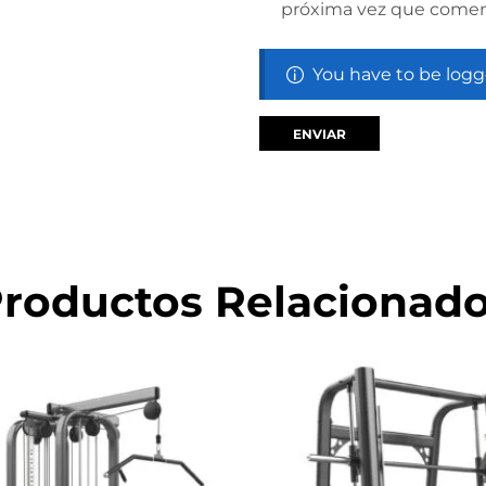
próxima vez que comen
You have to be logg
roductos Relacionad