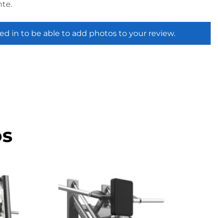
te.
ed in to be able to add photos to your review.
os