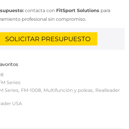
esupuesto:
contacta con
FitSport Solutions
para
oramiento profesional sin compromiso.
SOLICITAR PRESUPUESTO
favoritos
08
FM Series
M Series
,
FM-1008
,
Multifunción y poleas
,
Realleader
eader USA