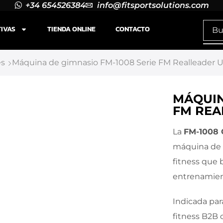
+34 654526384
info@fitsportsolutions.com
TIVAS
TIENDA ONLINE
CONTACTO
es
Máquina de gimnasio FM-1008 Serie FM Realleader 
MÁQUIN
FM REA
La
FM-1008 
máquina de m
fitness que 
entrenamie
Indicada par
fitness B2B 