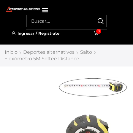
0
Ingresar / Registrate
Inicio
Deportes alternativos
Salto
Flexómetro 5M Softee Distance