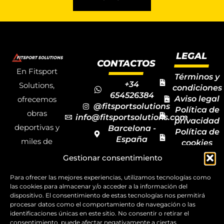
LEGAL
CONTACTOS
En Fitsport
Términos y
+34
Solutions,
condiciones
654526384
Aviso legal
ofrecemos
@fitsportsolutions
Política de
obras
info@fitsportsolutions.com
privacidad
deportivas y
Barcelona -
Política de
España
miles de
cookies
Formulario
Accesibilida
productos y
Gestionar consentimiento
de contacto
Mapa del
materiales
sitio
Para ofrecer las mejores experiencias, utilizamos tecnologías como
deportivos
las cookies para almacenar y/o acceder a la información del
dispositivo. El consentimiento de estas tecnologías nos permitirá
para todas las
procesar datos como el comportamiento de navegación o las
disciplinas,
identificaciones únicas en este sitio. No consentir o retirar el
consentimiento, puede afectar negativamente a ciertas