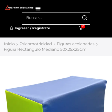
0
Ingresar / Registrate
Inicio
Psicomotricidad
Figuras acolchadas
Figura Rectángulo Mediano 50X25X25Cm