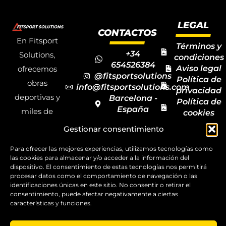
LEGAL
CONTACTOS
En Fitsport
Términos y
+34
Solutions,
condiciones
654526384
Aviso legal
ofrecemos
@fitsportsolutions
Política de
obras
info@fitsportsolutions.com
privacidad
deportivas y
Barcelona -
Política de
España
miles de
cookies
Formulario
Accesibilida
productos y
Gestionar consentimiento
de contacto
Mapa del
materiales
sitio
Para ofrecer las mejores experiencias, utilizamos tecnologías como
deportivos
las cookies para almacenar y/o acceder a la información del
para todas las
dispositivo. El consentimiento de estas tecnologías nos permitirá
procesar datos como el comportamiento de navegación o las
disciplinas,
identificaciones únicas en este sitio. No consentir o retirar el
consentimiento, puede afectar negativamente a ciertas
garantizando
características y funciones.
la calidad y el
servicio.