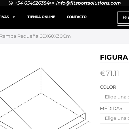
+34 654526384
info@fitsportsolutions.com
TIVAS
TIENDA ONLINE
CONTACTO
a Rampa Pequeña 60X60X30Cm
FIGURA
€
71.11
COLOR
MEDIDAS