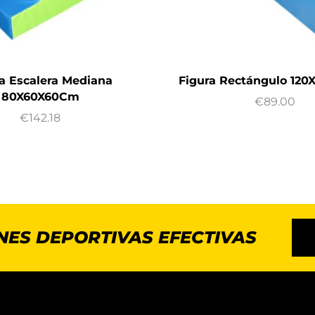
a Escalera Mediana
Figura Rectángulo 12
80X60X60Cm
€
89.00
€
142.18
NES DEPORTIVAS EFECTIVAS