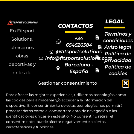
LEGAL
CONTACTOS
En Fitsport
Términos y
+34
Solutions,
condiciones
654526384
Aviso legal
ofrecemos
@fitsportsolutions
Política de
obras
info@fitsportsolutions.com
privacidad
deportivas y
Barcelona -
Política de
España
miles de
cookies
Formulario
Accesibilida
productos y
Gestionar consentimiento
de contacto
Mapa del
materiales
sitio
Para ofrecer las mejores experiencias, utilizamos tecnologías como
deportivos
las cookies para almacenar y/o acceder a la información del
para todas las
dispositivo. El consentimiento de estas tecnologías nos permitirá
procesar datos como el comportamiento de navegación o las
disciplinas,
identificaciones únicas en este sitio. No consentir o retirar el
consentimiento, puede afectar negativamente a ciertas
garantizando
características y funciones.
la calidad y el