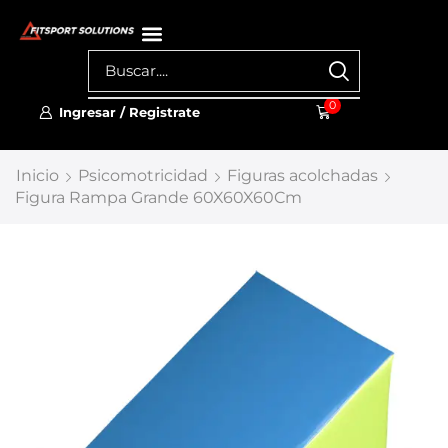
0
Ingresar / Registrate
Inicio
Psicomotricidad
Figuras acolchadas
Figura Rampa Grande 60X60X60Cm