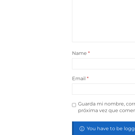
Name
*
Email
*
Guarda mi nombre, corr
próxima vez que comen
You have to be logg