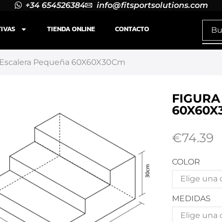
+34 654526384
info@fitsportsolutions.com
TIVAS
TIENDA ONLINE
CONTACTO
 Escalera Pequeña 60X60X30Cm
FIGURA
60X60X
€
74.39
COLOR
MEDIDAS