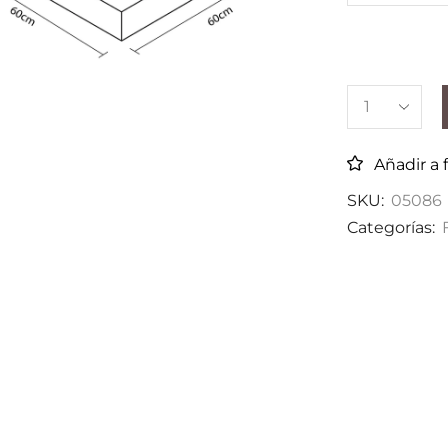
Añadir a 
SKU:
05086
Categorías: