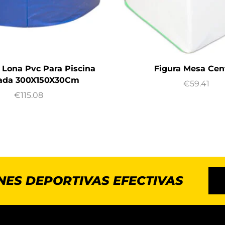
 Lona Pvc Para Piscina
Figura Mesa Cen
ada 300X150X30Cm
€
59.41
€
115.08
NES DEPORTIVAS EFECTIVAS