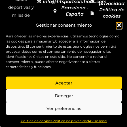
info@fitsportsolutions.com
privacidad
deportivas y
Barcelona -
Política de
España
miles de
cookies
Formulario
Accesibilida
productos y
Gestionar consentimiento
de contacto
Mapa del
materiales
sitio
Para ofrecer las mejores experiencias, utilizamos tecnologías como
deportivos
las cookies para almacenar y/o acceder a la información del
para todas las
dispositivo. El consentimiento de estas tecnologías nos permitirá
procesar datos como el comportamiento de navegación o las
disciplinas,
identificaciones únicas en este sitio. No consentir o retirar el
consentimiento, puede afectar negativamente a ciertas
garantizando
características y funciones.
la calidad y el
servicio.
Aceptar
Copyright ©
2025
Denegar
FitSport
Solutions
Ver preferencias
0
Política de cookies
Política de privacidad
Aviso legal
Home
Shop
Compare
More