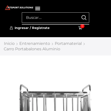
0
Ingresar / Registrate
Inicio
Entrenamiento
Portamaterial
Carro Portabalones Aluminio