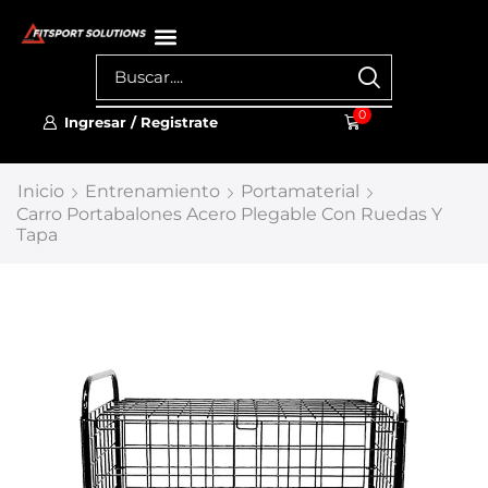
0
Ingresar / Registrate
Inicio
Entrenamiento
Portamaterial
Carro Portabalones Acero Plegable Con Ruedas Y
Tapa