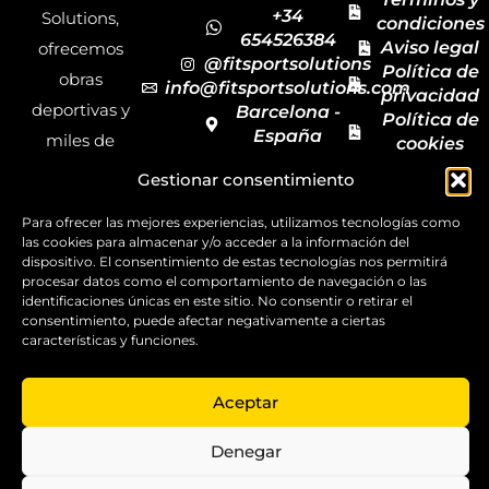
+34
Solutions,
condiciones
654526384
Aviso legal
ofrecemos
@fitsportsolutions
Política de
obras
info@fitsportsolutions.com
privacidad
deportivas y
Barcelona -
Política de
España
miles de
cookies
Formulario
Accesibilida
productos y
Gestionar consentimiento
de contacto
Mapa del
materiales
sitio
Para ofrecer las mejores experiencias, utilizamos tecnologías como
deportivos
las cookies para almacenar y/o acceder a la información del
para todas las
dispositivo. El consentimiento de estas tecnologías nos permitirá
procesar datos como el comportamiento de navegación o las
disciplinas,
identificaciones únicas en este sitio. No consentir o retirar el
consentimiento, puede afectar negativamente a ciertas
garantizando
características y funciones.
la calidad y el
servicio.
Aceptar
Copyright ©
2025
Denegar
FitSport
Solutions