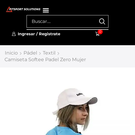
0
Ingresar / Registrate
Inicio
Pádel
Textil
Camiseta Softee Padel Zero Mujer