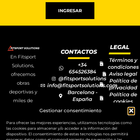
INGRESAR
LEGAL
CONTACTOS
En Fitsport
Términos y
+34
Solutions,
condiciones
654526384
Aviso legal
ofrecemos
@fitsportsolutions
Política de
obras
info@fitsportsolutions.com
privacidad
deportivas y
Barcelona -
Política de
España
miles de
cookies
Formulario
Accesibilida
productos y
Gestionar consentimiento
de contacto
Mapa del
materiales
sitio
Para ofrecer las mejores experiencias, utilizamos tecnologías como
deportivos
las cookies para almacenar y/o acceder a la información del
dispositivo. El consentimiento de estas tecnologías nos permitirá
para todas las
procesar datos como el comportamiento de navegación o las