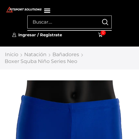
0
Ingresar / Registrate
Inicio
Natación
Bañadores
Boxer Squba Niño Series Neo