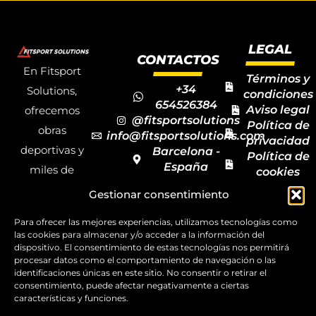
LEGAL
CONTACTOS
En Fitsport
Términos y
+34
Solutions,
condiciones
654526384
Aviso legal
ofrecemos
@fitsportsolutions
Política de
obras
info@fitsportsolutions.com
privacidad
deportivas y
Barcelona -
Política de
España
miles de
cookies
Formulario
Accesibilida
productos y
Gestionar consentimiento
de contacto
Mapa del
materiales
sitio
Para ofrecer las mejores experiencias, utilizamos tecnologías como
deportivos
las cookies para almacenar y/o acceder a la información del
para todas las
dispositivo. El consentimiento de estas tecnologías nos permitirá
procesar datos como el comportamiento de navegación o las
disciplinas,
identificaciones únicas en este sitio. No consentir o retirar el
consentimiento, puede afectar negativamente a ciertas
garantizando
características y funciones.
la calidad y el