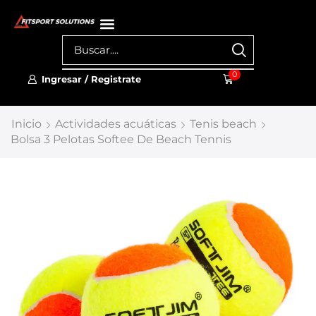
0
Ingresar / Registrate
Inicio
Actividades acuáticas
Tenis beach
Bolsa 3 Pelotas Softee De Beach Tennis