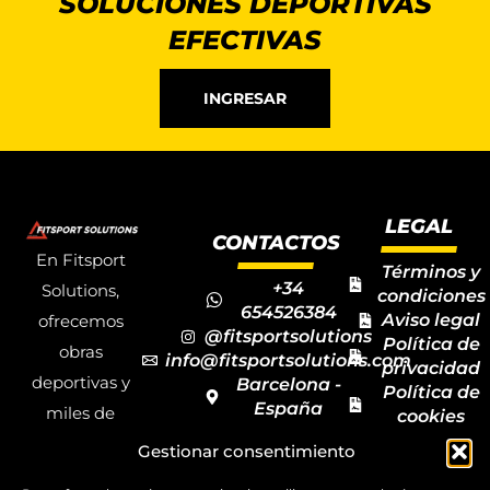
SOLUCIONES DEPORTIVAS
EFECTIVAS
INGRESAR
LEGAL
CONTACTOS
En Fitsport
Términos y
+34
Solutions,
condiciones
654526384
Aviso legal
ofrecemos
@fitsportsolutions
Política de
obras
info@fitsportsolutions.com
privacidad
deportivas y
Barcelona -
Política de
España
miles de
cookies
Formulario
Accesibilida
productos y
Gestionar consentimiento
de contacto
Mapa del
materiales
sitio