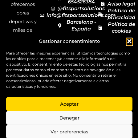
654526384
Aviso legal
ofrecemos
@fitsportsolutions
Política de
obras
info@fitsportsolutions.com
privacidad
deportivas y
Barcelona -
Política de
España
miles de
cookies
Formulario
Accesibilida
productos y
Gestionar consentimiento
de contacto
Mapa del
materiales
sitio
Para ofrecer las mejores experiencias, utilizamos tecnologías como
deportivos
las cookies para almacenar y/o acceder a la información del
para todas las
dispositivo. El consentimiento de estas tecnologías nos permitirá
procesar datos como el comportamiento de navegación o las
disciplinas,
identificaciones únicas en este sitio. No consentir o retirar el
consentimiento, puede afectar negativamente a ciertas
garantizando
características y funciones.
la calidad y el
servicio.
Aceptar
Copyright ©
2025
Denegar
FitSport
Solutions
Ver preferencias
0