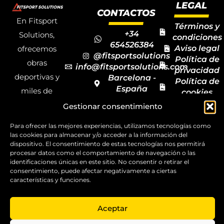
LEGAL
CONTACTOS
En Fitsport
Términos y
+34
Solutions,
condiciones
654526384
Aviso legal
ofrecemos
@fitsportsolutions
Política de
obras
info@fitsportsolutions.com
privacidad
deportivas y
Barcelona -
Política de
España
miles de
cookies
Formulario
Accesibilida
productos y
Gestionar consentimiento
de contacto
Mapa del
materiales
sitio
Para ofrecer las mejores experiencias, utilizamos tecnologías como
deportivos
las cookies para almacenar y/o acceder a la información del
dispositivo. El consentimiento de estas tecnologías nos permitirá
para todas las
procesar datos como el comportamiento de navegación o las
disciplinas,
identificaciones únicas en este sitio. No consentir o retirar el
consentimiento, puede afectar negativamente a ciertas
garantizando
características y funciones.
la calidad y el
servicio.
Aceptar
Copyright ©