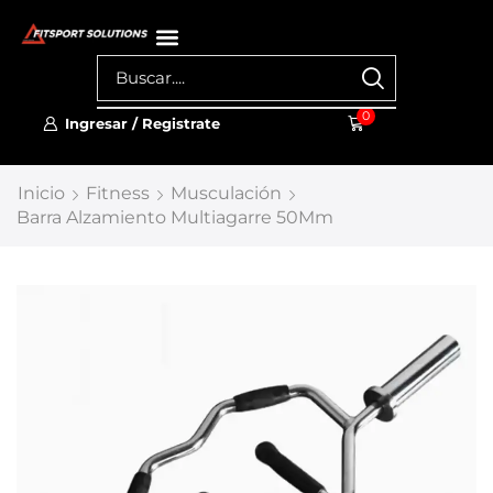
0
Ingresar / Registrate
Inicio
Fitness
Musculación
Barra Alzamiento Multiagarre 50Mm