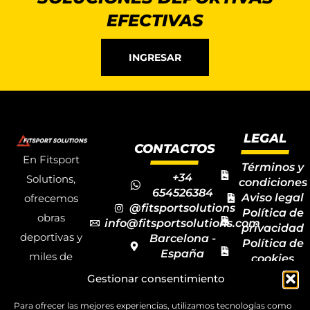
EFECTIVAS
INGRESAR
LEGAL
CONTACTOS
En Fitsport
Términos y
+34
Solutions,
condiciones
654526384
Aviso legal
ofrecemos
@fitsportsolutions
Política de
obras
info@fitsportsolutions.com
privacidad
deportivas y
Barcelona -
Política de
España
miles de
cookies
Formulario
Accesibilida
productos y
Gestionar consentimiento
de contacto
Mapa del
materiales
sitio
Para ofrecer las mejores experiencias, utilizamos tecnologías como