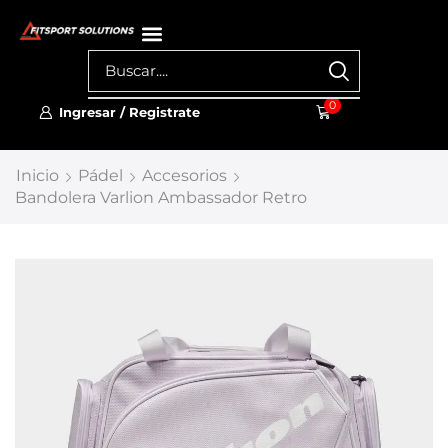
0
Ingresar / Registrate
Inicio
Pádel
Accesorios
Bandolera Varlion Ambassador Retro