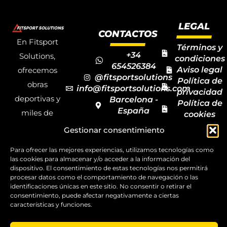
LEGAL
CONTACTOS
En Fitsport
Términos y
+34
Solutions,
condiciones
654526384
Aviso legal
ofrecemos
@fitsportsolutions
Política de
obras
info@fitsportsolutions.com
privacidad
deportivas y
Barcelona -
Política de
España
miles de
cookies
Formulario
Accesibilida
productos y
Gestionar consentimiento
de contacto
Mapa del
materiales
sitio
Para ofrecer las mejores experiencias, utilizamos tecnologías como
deportivos
las cookies para almacenar y/o acceder a la información del
dispositivo. El consentimiento de estas tecnologías nos permitirá
para todas las
procesar datos como el comportamiento de navegación o las
disciplinas,
identificaciones únicas en este sitio. No consentir o retirar el
consentimiento, puede afectar negativamente a ciertas
garantizando
características y funciones.
la calidad y el
servicio.