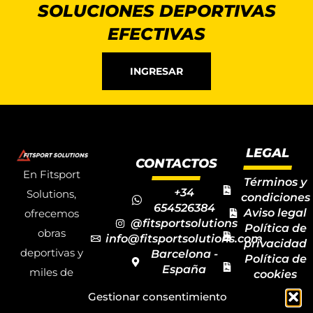
SOLUCIONES DEPORTIVAS
EFECTIVAS
INGRESAR
LEGAL
CONTACTOS
En Fitsport
Términos y
+34
Solutions,
condiciones
654526384
Aviso legal
ofrecemos
@fitsportsolutions
Política de
obras
info@fitsportsolutions.com
privacidad
deportivas y
Barcelona -
Política de
España
miles de
cookies
Formulario
Accesibilida
productos y
Gestionar consentimiento
de contacto
Mapa del
materiales