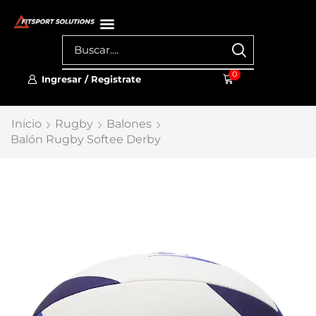
0
Ingresar / Registrate
Inicio
Rugby
Balones
Balón Rugby Softee Derby