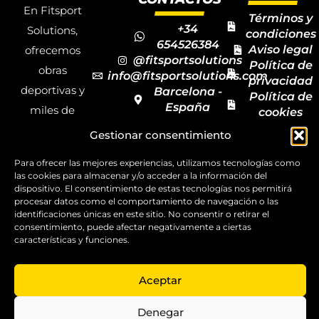
En Fitsport
Términos y
+34
Solutions,
condiciones
654526384
Aviso legal
ofrecemos
@fitsportsolutions
Política de
obras
info@fitsportsolutions.com
privacidad
deportivas y
Barcelona -
Política de
España
miles de
cookies
Formulario
Accesibilida
productos y
Gestionar consentimiento
de contacto
Mapa del
materiales
sitio
Para ofrecer las mejores experiencias, utilizamos tecnologías como
deportivos
las cookies para almacenar y/o acceder a la información del
para todas las
dispositivo. El consentimiento de estas tecnologías nos permitirá
procesar datos como el comportamiento de navegación o las
disciplinas,
identificaciones únicas en este sitio. No consentir o retirar el
consentimiento, puede afectar negativamente a ciertas
garantizando
características y funciones.
la calidad y el
servicio.
Aceptar
Copyright ©
2025
Denegar