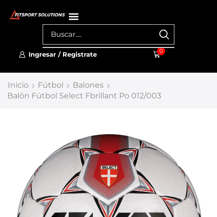
0
Ingresar / Registrate
Inicio
Fútbol
Balones
Balón Fútbol Select Fbrillant Po 012/003