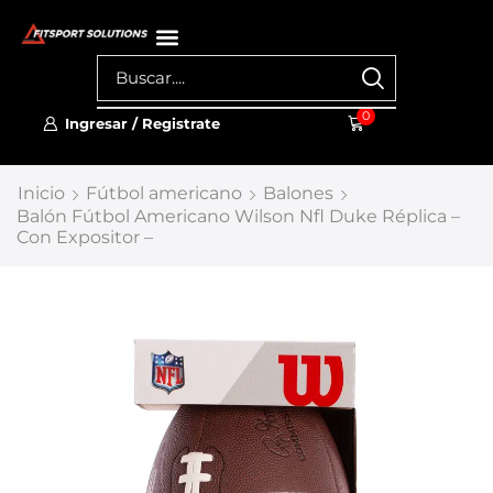
0
Ingresar / Registrate
Inicio
Fútbol americano
Balones
Balón Fútbol Americano Wilson Nfl Duke Réplica –
Con Expositor –