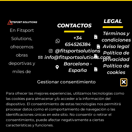
LEGAL
CONTACTOS
En Fitsport
Términos y
+34
Solutions,
condiciones
654526384
Aviso legal
ofrecemos
@fitsportsolutions
Política de
obras
info@fitsportsolutions.com
privacidad
deportivas y
Barcelona -
Política de
España
miles de
cookies
Formulario
Accesibilida
productos y
Gestionar consentimiento
de contacto
Mapa del
materiales
sitio
Para ofrecer las mejores experiencias, utilizamos tecnologías como
deportivos
las cookies para almacenar y/o acceder a la información del
para todas las
dispositivo. El consentimiento de estas tecnologías nos permitirá
procesar datos como el comportamiento de navegación o las
disciplinas,
identificaciones únicas en este sitio. No consentir o retirar el
consentimiento, puede afectar negativamente a ciertas
garantizando
características y funciones.
la calidad y el