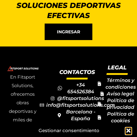
SOLUCIONES DEPORTIVAS
EFECTIVAS
INGRESAR
LEGAL
CONTACTOS
En Fitsport
Términos y
+34
Solutions,
condiciones
654526384
Aviso legal
ofrecemos
@fitsportsolutions
Política de
obras
info@fitsportsolutions.com
privacidad
deportivas y
Barcelona -
Política de
España
miles de
cookies
Formulario
Accesibilida
productos y
Gestionar consentimiento
de contacto
Mapa del
materiales