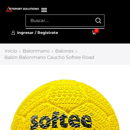
0
Ingresar / Registrate
Inicio
Balonmano
Balones
Balón Balonmano Caucho Softee Road