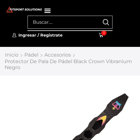
0
Ingresar / Registrate
Inicio
Pádel
Accesorios
Protector De Pala De Pádel Black Crown Vibranium
Negro