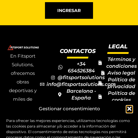
INGRESAR
LEGAL
CONTACTOS
En Fitsport
Términos y
+34
Solutions,
condiciones
654526384
Aviso legal
ofrecemos
@fitsportsolutions
Política de
obras
info@fitsportsolutions.com
privacidad
deportivas y
Barcelona -
Política de
España
miles de
cookies
Formulario
Accesibilida
productos y
Gestionar consentimiento
de contacto
Mapa del
materiales
sitio
Para ofrecer las mejores experiencias, utilizamos tecnologías como
deportivos
las cookies para almacenar y/o acceder a la información del
dispositivo. El consentimiento de estas tecnologías nos permitirá
para todas las
procesar datos como el comportamiento de navegación o las