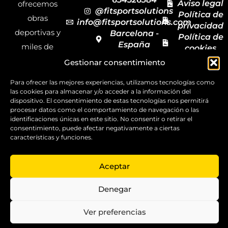
Aviso legal
ofrecemos
@fitsportsolutions
Política de
obras
info@fitsportsolutions.com
privacidad
deportivas y
Barcelona -
Política de
España
miles de
cookies
Formulario
Accesibilida
productos y
Gestionar consentimiento
de contacto
Mapa del
materiales
sitio
Para ofrecer las mejores experiencias, utilizamos tecnologías como
deportivos
las cookies para almacenar y/o acceder a la información del
dispositivo. El consentimiento de estas tecnologías nos permitirá
para todas las
procesar datos como el comportamiento de navegación o las
disciplinas,
identificaciones únicas en este sitio. No consentir o retirar el
consentimiento, puede afectar negativamente a ciertas
garantizando
características y funciones.
la calidad y el
servicio.
Aceptar
Copyright ©
Denegar
2025
FitSport
Solutions
Ver preferencias
0