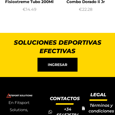
Fisioxtreme Tubo 200Ml
Combo Dorado Ii Jr
€
14.49
€
22.28
SOLUCIONES DEPORTIVAS
EFECTIVAS
INGRESAR
LEGAL
CONTACTOS
En Fitsport
Términos y
+34
Solutions,
condiciones
654526384