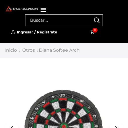
0
Ingresar / Registrate
Inicio
Otros
Diana Softee Arch