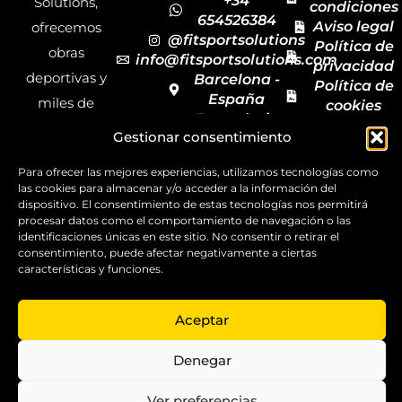
+34
Solutions,
condiciones
654526384
Aviso legal
ofrecemos
@fitsportsolutions
Política de
obras
info@fitsportsolutions.com
privacidad
deportivas y
Barcelona -
Política de
España
miles de
cookies
Formulario
Accesibilida
productos y
Gestionar consentimiento
de contacto
Mapa del
materiales
sitio
Para ofrecer las mejores experiencias, utilizamos tecnologías como
deportivos
las cookies para almacenar y/o acceder a la información del
para todas las
dispositivo. El consentimiento de estas tecnologías nos permitirá
procesar datos como el comportamiento de navegación o las
disciplinas,
identificaciones únicas en este sitio. No consentir o retirar el
garantizando
consentimiento, puede afectar negativamente a ciertas
características y funciones.
la calidad y el
servicio.
Aceptar
Copyright ©
2025
Denegar
FitSport
Solutions
Ver preferencias