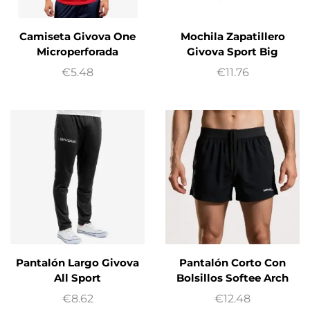
Camiseta Givova One
Mochila Zapatillero
Microperforada
Givova Sport Big
€
5.48
€
11.76
Pantalón Largo Givova
Pantalón Corto Con
All Sport
Bolsillos Softee Arch
€
8.62
€
12.48