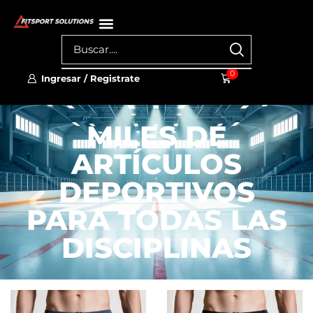
0
Ingresar / Registrate
MILES DE
ARTÍCULOS
DEPORTIVOS
PARA TODAS LAS
DISCIPLINAS