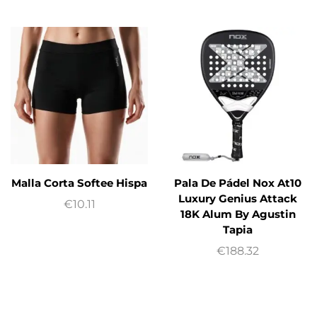
Malla Corta Softee Hispa
Pala De Pádel Nox At10
Luxury Genius Attack
€
10.11
18K Alum By Agustin
Tapia
€
188.32