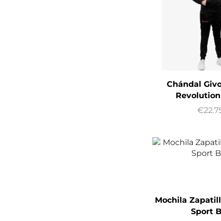
Chándal Giv
Revolution
€
22.7
Mochila Zapatil
Sport B