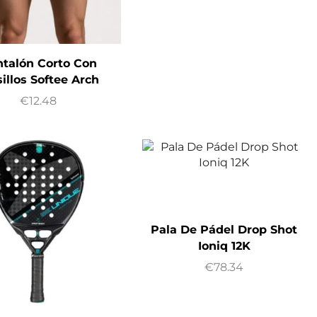
talón Corto Con
sillos Softee Arch
€
12.48
Pala De Pádel Drop Shot
Ioniq 12K
€
78.34