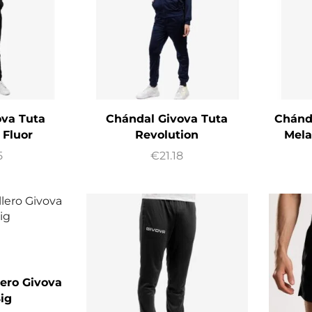
ova Tuta
Chándal Givova Tuta
Chánd
 Fluor
Revolution
Mela
5
€
21.18
lero Givova
ig