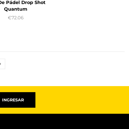
De Pádel Drop Shot
Quantum
€
72.06
INGRESAR