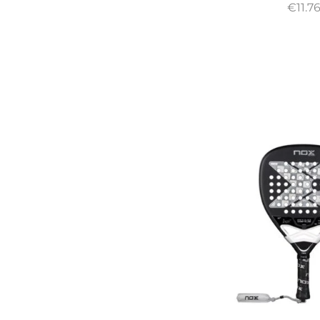
€
11.7