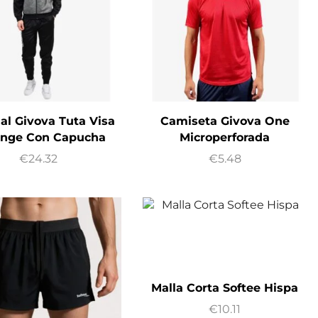
al Givova Tuta Visa
Camiseta Givova One
nge Con Capucha
Microperforada
€
24.32
€
5.48
Malla Corta Softee Hispa
€
10.11