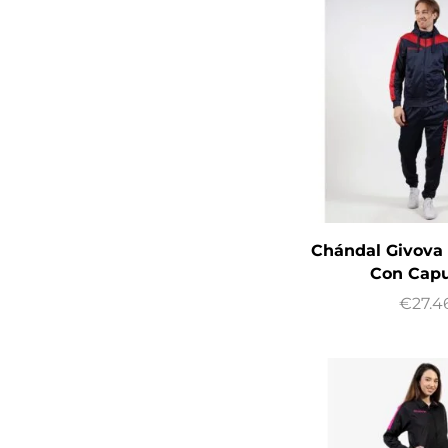
Chándal Givova
Con Cap
€
27.4