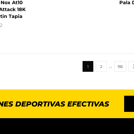
 Nox At10
Pala 
Attack 18K
tin Tapia
2
…
1
2
192
NES DEPORTIVAS EFECTIVAS