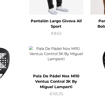
6
Pantalón Largo Givova All
Pan
Sport
Bol
€
8.62
Pala De Pádel Nox Ml10
Ventus Control 3K By
Miguel Lamperti
€
155.35