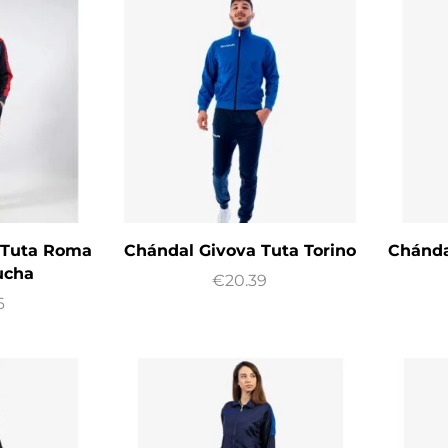
 Tuta Roma
Chándal Givova Tuta Torino
Chánda
ucha
€
20.39
6