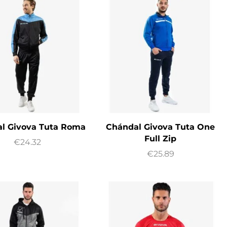
l Givova Tuta Roma
Chándal Givova Tuta One
Full Zip
€
24.32
€
25.89