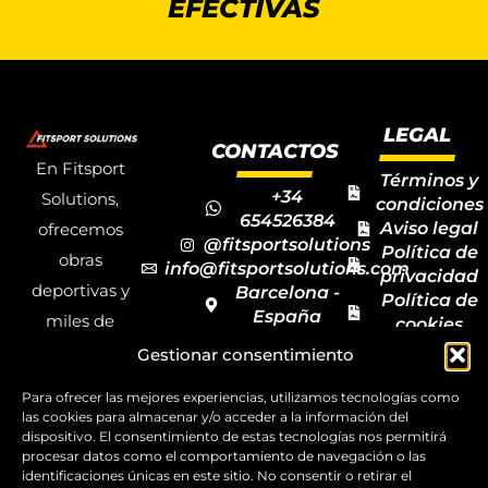
EFECTIVAS
LEGAL
CONTACTOS
En Fitsport
Términos y
+34
Solutions,
condiciones
654526384
Aviso legal
ofrecemos
@fitsportsolutions
Política de
obras
info@fitsportsolutions.com
privacidad
deportivas y
Barcelona -
Política de
España
miles de
cookies
Formulario
Accesibilida
productos y
Gestionar consentimiento
de contacto
Mapa del
materiales
sitio
Para ofrecer las mejores experiencias, utilizamos tecnologías como
deportivos
las cookies para almacenar y/o acceder a la información del
dispositivo. El consentimiento de estas tecnologías nos permitirá
para todas las
procesar datos como el comportamiento de navegación o las
disciplinas,
identificaciones únicas en este sitio. No consentir o retirar el